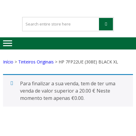
HAPPYGREE
Tinteiros vazios Happygreen
– TINTEIRO
VAZIOS
Início
>
Tinteiros Originais
> HP 7FP22UE (308E) BLACK XL
Para finalizar a sua venda, tem de ter uma
venda de valor superior a 20.00 € Neste
momento tem apenas
€
0.00
.