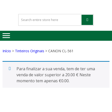
HAPPYGREE
Tinteiros vazios Happygreen
– TINTEIRO
VAZIOS
Início
>
Tinteiros Originais
> CANON CL-561
Para finalizar a sua venda, tem de ter uma
venda de valor superior a 20.00 € Neste
momento tem apenas
€
0.00
.