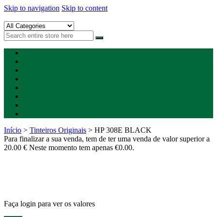
Skip to navigation
Skip to content
Happygreen – Tinteiros Vazios
Tinteiros vazios Happygreen
Home
Loja de Compra
Condições comerciais
Ver o meu carrinho
Finalizar venda
Artigos
Minha conta
Contacto
Início
>
Tinteiros Originais
> HP 308E BLACK
Para finalizar a sua venda, tem de ter uma venda de valor superior a
20.00 € Neste momento tem apenas
€
0.00
.
Faça login para ver os valores