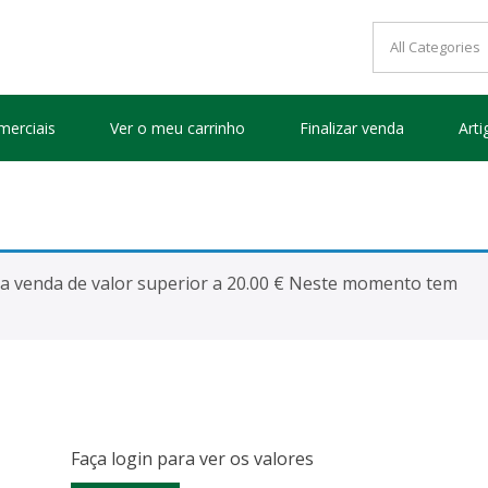
EIROS VAZIOS
merciais
Ver o meu carrinho
Finalizar venda
Arti
uma venda de valor superior a 20.00 € Neste momento tem
Faça login para ver os valores