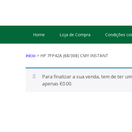
HAPPYGREEN – TINT
Tinteiros vazios Happygreen
Home
Loja de Compra
Condições co
Início
> HP 7FP42A (68/308) CMY INSTANT
Para finalizar a sua venda, tem de ter 
apenas
€
0.00
.