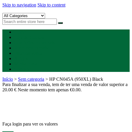
Skip to navigation
Skip to content
Happygreen – Tinteiros Vazios
Tinteiros vazios Happygreen
Home
Loja de Compra
Condições comerciais
Ver o meu carrinho
Finalizar venda
Artigos
Minha conta
Contacto
Início
>
Sem categoria
> HP CN045A (950XL) Black
Para finalizar a sua venda, tem de ter uma venda de valor superior a
20.00 € Neste momento tem apenas
€
0.00
.
Faça login para ver os valores