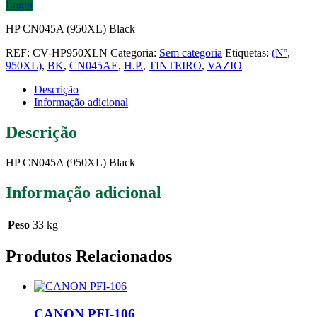
Login
HP CN045A (950XL) Black
REF:
CV-HP950XLN
Categoria:
Sem categoria
Etiquetas:
(Nº
,
950XL)
,
BK
,
CN045AE
,
H.P.
,
TINTEIRO
,
VAZIO
Descrição
Informação adicional
Descrição
HP CN045A (950XL) Black
Informação adicional
Peso
33 kg
Produtos Relacionados
CANON PFI-106