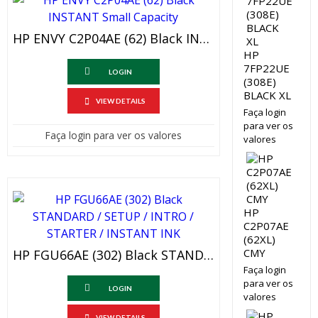
HP ENVY C2P04AE (62) Black INSTANT Small Capacity
HP
7FP22UE
LOGIN
(308E)
BLACK XL
VIEW DETAILS
Faça login
para ver os
Faça login para ver os valores
valores
HP
C2P07AE
(62XL)
CMY
HP FGU66AE (302) Black STANDARD / SETUP / INTRO / STARTER / INSTANT INK
Faça login
para ver os
LOGIN
valores
VIEW DETAILS