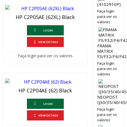
(4102910P)
Faça login
HP C2P05AE (62XL) Black
para ver os
valores
LOGIN
VIEW DETAILS
FRAMA
MATRIX
Faça login para ver os valores
F3/F32/F4/F42
Faça login
para ver os
valores
HP C2P04AE (62) Black
NEOPOST
IJ30/35/40/45
LOGIN
Faça login
para ver os
VIEW DETAILS
valores