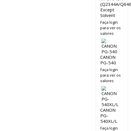
(Q2344A/Q646
Except
Solvent
Faça login
para ver os
valores
CANON
PG-540
Faça login
para ver os
valores
CANON
PG-
540XL/L
Faça login