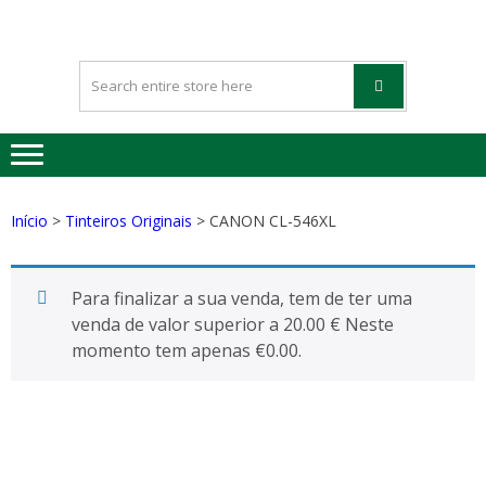
HAPPYGREE
Tinteiros vazios Happygreen
– TINTEIRO
VAZIOS
Início
>
Tinteiros Originais
> CANON CL-546XL
Para finalizar a sua venda, tem de ter uma
venda de valor superior a 20.00 € Neste
momento tem apenas
€
0.00
.