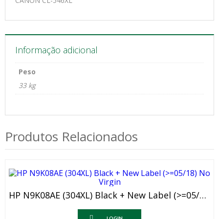
CANON CL-546XL
Informação adicional
Peso
33 kg
Produtos Relacionados
HP N9K08AE (304XL) Black + New Label (>=05/18) No Virgin
LOGIN