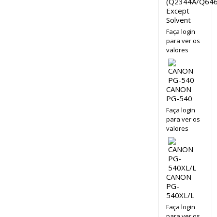
(Q2344A/Q646
Except
Solvent
Faça login
para ver os
valores
CANON
PG-540
Faça login
para ver os
valores
CANON
PG-
540XL/L
Faça login
para ver os