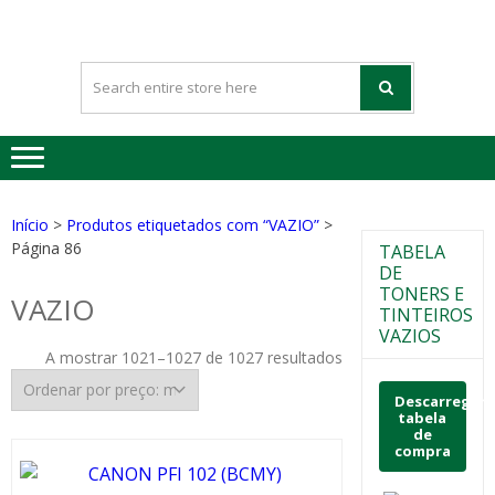
HAPPYGREE
Tinteiros vazios Happygreen
– TINTEIRO
VAZIOS
Início
>
Produtos etiquetados com “VAZIO”
>
Página 86
TABELA
DE
TONERS E
VAZIO
TINTEIROS
VAZIOS
A mostrar 1021–1027 de 1027 resultados
Descarregar
tabela
de
compra