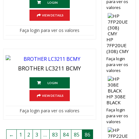
para ver os
LOGIN
valores
VIEW DETAILS
Faça login para ver os valores
HP
7FP20UE
(308) CMY
Faça login
para ver os
BROTHER LC3211 BCMY
valores
LOGIN
HP 308E
VIEW DETAILS
BLACK
Faça login
Faça login para ver os valores
para ver os
valores
←
1
2
3
…
83
84
85
86