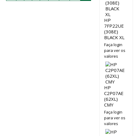
HP
7FP22UE
(308E)
BLACK XL
Faça login
para ver os
valores
HP
C2P07AE
(62XL)
CMY
Faça login
para ver os
valores