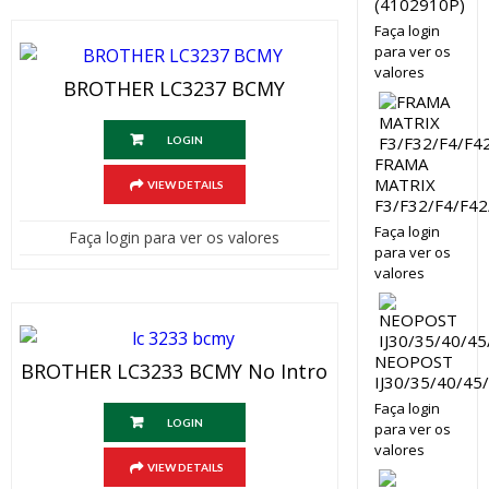
(4102910P)
Faça login
para ver os
valores
BROTHER LC3237 BCMY
LOGIN
FRAMA
MATRIX
VIEW DETAILS
F3/F32/F4/F42
Faça login
Faça login para ver os valores
para ver os
valores
NEOPOST
BROTHER LC3233 BCMY No Intro
IJ30/35/40/45
Faça login
LOGIN
para ver os
valores
VIEW DETAILS