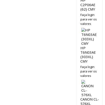
HP
C2P06AE
(62) CMY
Faça login
para ver os
valores
HP
T6N03AE
(303XL)
CMY
Faça login
para ver os
valores
CANON CL-
576XL