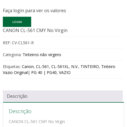
Faça login para ver os valores
LOGIN
CANON CL-561 CMY No Virgin
REF:
CV-CL561-R
Categoria:
Tinteiros não virgens
Etiquetas:
Canon
,
CL-561
,
CL-561XL
,
N.V.
,
TINTEIRO
,
Tinteiro
Vazio Original| PG 40 | PG40
,
VAZIO
Descrição
Descrição
CANON CL-561 CMY No Virgin