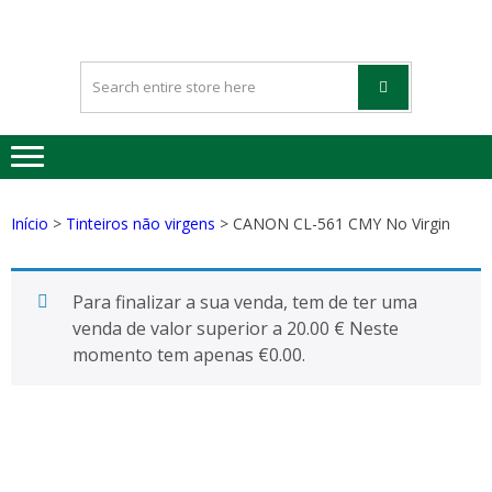
HAPPYGREE
Tinteiros vazios Happygreen
– TINTEIRO
VAZIOS
Início
>
Tinteiros não virgens
> CANON CL-561 CMY No Virgin
Para finalizar a sua venda, tem de ter uma
venda de valor superior a 20.00 € Neste
momento tem apenas
€
0.00
.