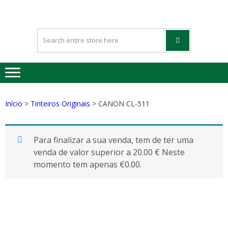
HAPPYGREE
Tinteiros vazios Happygreen
– TINTEIRO
VAZIOS
Início
>
Tinteiros Originais
> CANON CL-511
Para finalizar a sua venda, tem de ter uma
venda de valor superior a 20.00 € Neste
momento tem apenas
€
0.00
.