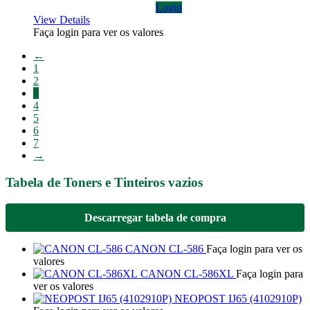
Login
View Details
Faça login para ver os valores
←
1
2
3
4
5
6
7
→
Tabela de Toners e Tinteiros vazios
Descarregar tabela de compra
CANON CL-586
Faça login para ver os
valores
CANON CL-586XL
Faça login para
ver os valores
NEOPOST IJ65 (4102910P)