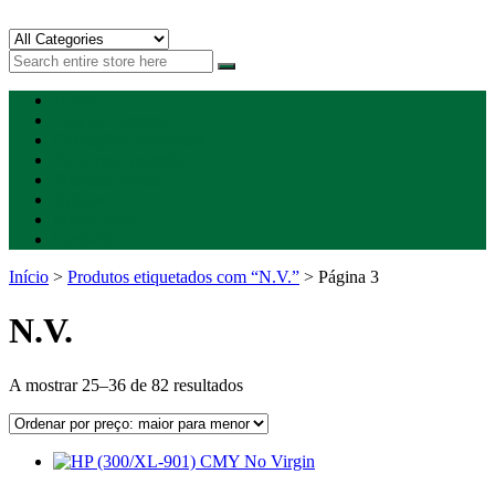
Skip
Skip
to
to
Happygreen – Tinteiros Vazios
Tinteiros vazios Happygreen
navigation
content
Home
Loja de Compra
Condições comerciais
Ver o meu carrinho
Finalizar venda
Artigos
Minha conta
Contacto
Início
>
Produtos etiquetados com “N.V.”
> Página 3
N.V.
Ordenado
A mostrar 25–36 de 82 resultados
por
preço:
maior
para
menor