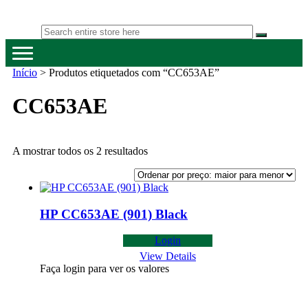
Skip
Skip
to
to
Happygreen – Tinteiros Vazios
Tinteiros vazios Happygreen
navigation
content
Início
> Produtos etiquetados com “CC653AE”
CC653AE
Ordenado
A mostrar todos os 2 resultados
por
preço:
maior
para
menor
HP CC653AE (901) Black
Login
View Details
Faça login para ver os valores