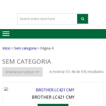
HAPPYGREE
Tinteiros vazios Happygreen
– TINTEIRO
VAZIOS
Início
>
Sem categoria
> Página 4
SEM CATEGORIA
A mostrar 37–48 de 970 resultados
BROTHER LC421 CMY