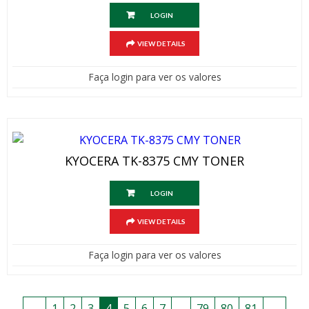
LOGIN
VIEW DETAILS
Faça login para ver os valores
KYOCERA TK-8375 CMY TONER
LOGIN
VIEW DETAILS
Faça login para ver os valores
←
1
2
3
4
5
6
7
…
79
80
81
→