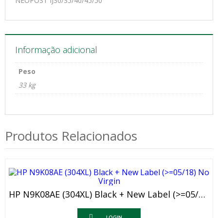
NEOPOST IJ30/35/40/45/50
Informação adicional
Peso
33 kg
Produtos Relacionados
HP N9K08AE (304XL) Black + New Label (>=05/18) No Virgin
LOGIN