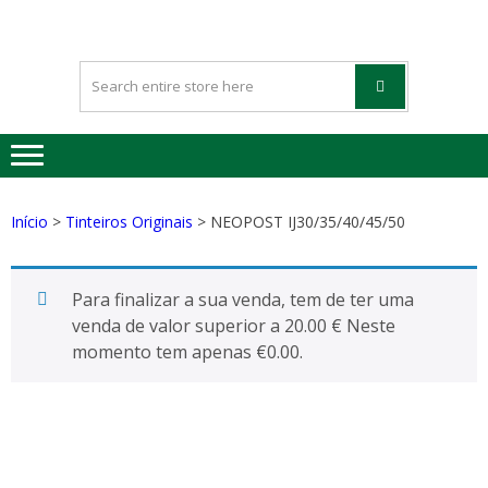
HAPPYGREE
Tinteiros vazios Happygreen
– TINTEIRO
VAZIOS
Início
>
Tinteiros Originais
> NEOPOST IJ30/35/40/45/50
Para finalizar a sua venda, tem de ter uma
venda de valor superior a 20.00 € Neste
momento tem apenas
€
0.00
.