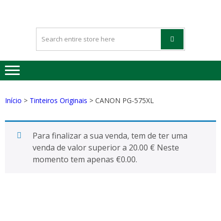
HAPPYGREE
Tinteiros vazios Happygreen
– TINTEIRO
VAZIOS
Início
>
Tinteiros Originais
> CANON PG-575XL
Para finalizar a sua venda, tem de ter uma
venda de valor superior a 20.00 € Neste
momento tem apenas
€
0.00
.