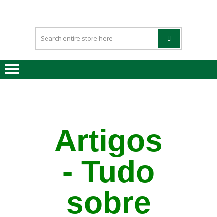
HAPPYGREE
Tinteiros vazios Happygreen
– TINTEIRO
VAZIOS
Artigos
- Tudo
sobre